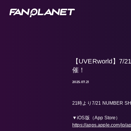
【UVERworld】
催！
2025.07.21
21時より7/21 NUMB
▼iOS版（App Store）
https://apps.apple.com/jp/