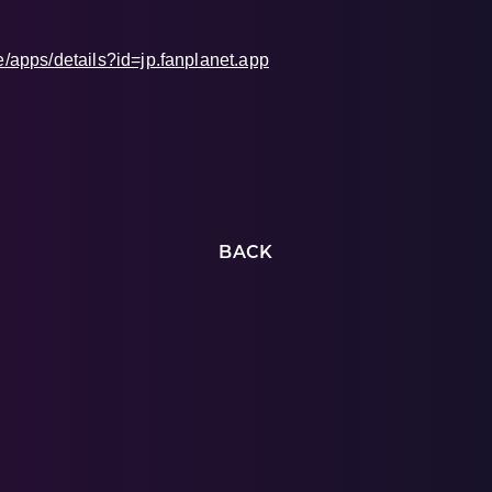
y）
re/apps/details?id=jp.fanplanet.app
BACK